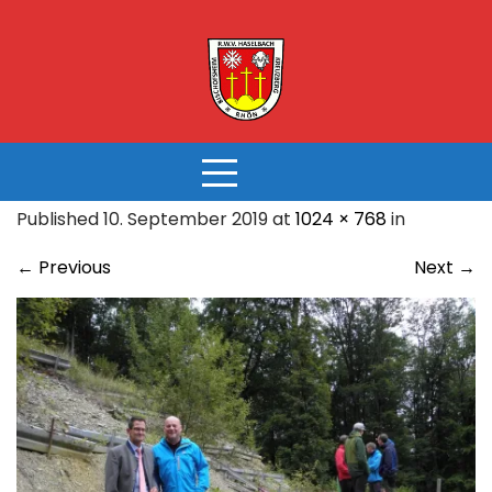
Skip
to
content
Published 10. September 2019 at
1024 × 768
in
←
Previous
Next
→