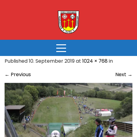
Skip
to
content
Published 10. September 2019 at
1024 × 768
in
←
Previous
Next
→