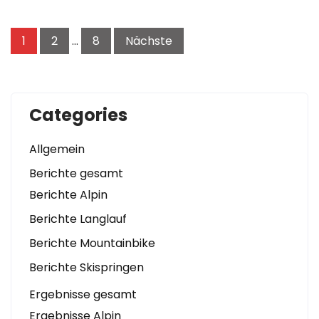
Seitennummerierung
1
2
…
8
Nächste
der
Beiträge
Categories
Allgemein
Berichte gesamt
Berichte Alpin
Berichte Langlauf
Berichte Mountainbike
Berichte Skispringen
Ergebnisse gesamt
Ergebnisse Alpin