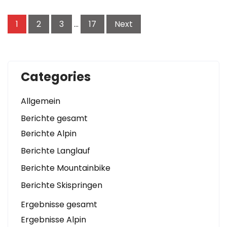
Seitennummerierung
1
2
3
…
17
Next
der
Beiträge
Categories
Allgemein
Berichte gesamt
Berichte Alpin
Berichte Langlauf
Berichte Mountainbike
Berichte Skispringen
Ergebnisse gesamt
Ergebnisse Alpin