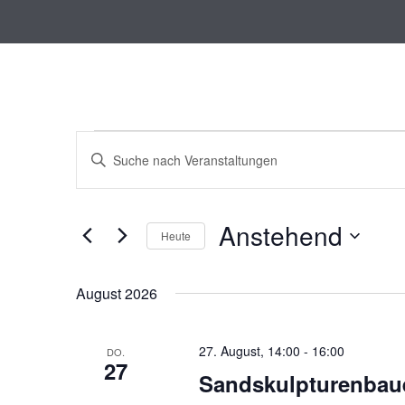
Veranstaltungen
V
B
e
i
r
t
a
t
Anstehend
n
Heute
e
s
S
D
t
c
a
August 2026
a
h
t
l
l
u
ü
27. August, 14:00
m
-
16:00
t
DO.
27
s
w
u
Sandskulpturenbau
s
ä
n