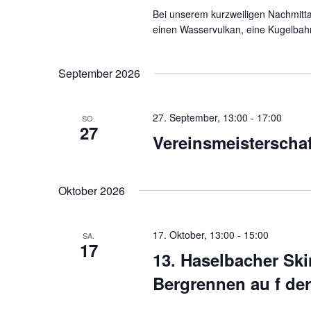
e
h
g
Bei unserem kurzweiligen Nachmitt
l
l
einen Wasservulkan, eine Kugelbahn
e
w
e
n
o
n
S
September 2026
r
.
u
t
c
e
27. September, 13:00
-
17:00
SO.
h
i
27
Vereinsmeisterscha
e
n
g
u
e
n
Oktober 2026
b
d
e
A
n
n
17. Oktober, 13:00
-
15:00
SA.
.
17
s
13. Haselbacher Ski
S
i
u
Bergrennen au f de
c
c
h
h