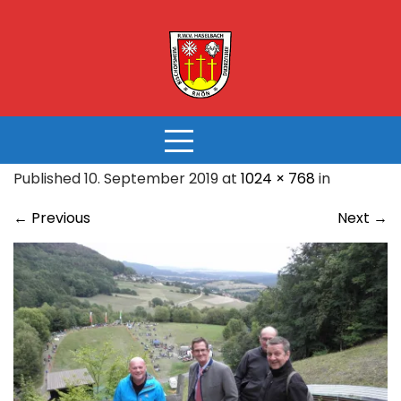
Skip
to
content
Published 10. September 2019 at
1024 × 768
in
←
Previous
Next
→