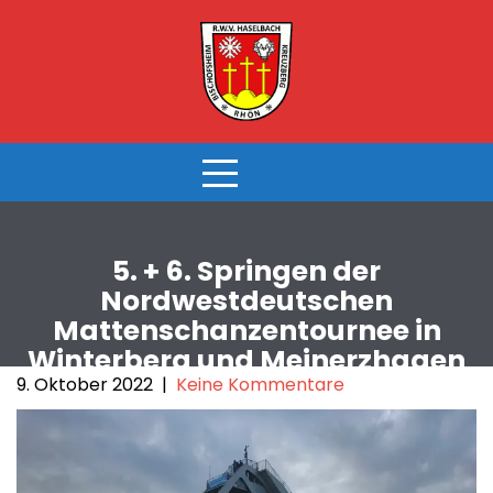
Skip
to
content
5. + 6. Springen der
Nordwestdeutschen
Mattenschanzentournee in
Winterberg und Meinerzhagen
9. Oktober 2022
|
Keine Kommentare