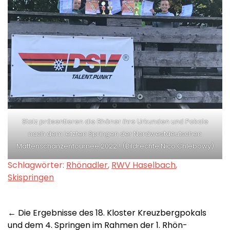
Stolz präsentieren die Rhöner ihre Urkunden und Pokale
nach dem letzten Springen der Nordwestdeutschen
Mattenschanzentournee 2022 ! (Bildrechte Nico Chlebowy)
Schlagwörter:
Rhönadler
,
RWV Haselbach
,
Skispringen
Post
←
Die Ergebnisse des 18. Kloster Kreuzbergpokals
und dem 4. Springen im Rahmen der 1. Rhön-