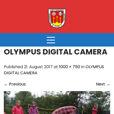
Skip
to
content
OLYMPUS DIGITAL CAMERA
Published 21. August 2017 at
1000 × 750
in
OLYMPUS
DIGITAL CAMERA
←
Previous
Next
→