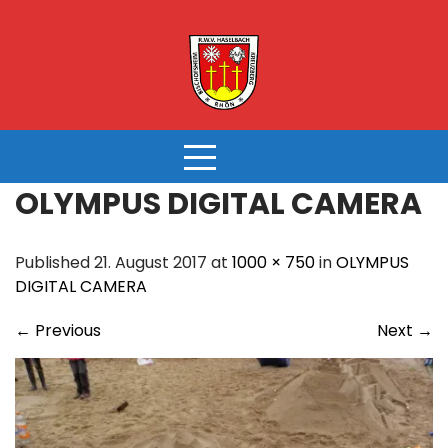
Skip
to
content
OLYMPUS DIGITAL CAMERA
Published 21. August 2017 at
1000 × 750
in
OLYMPUS
DIGITAL CAMERA
←
Previous
Next
→