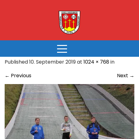
Skip
to
content
Published 10. September 2019 at
1024 × 768
in
←
Previous
Next
→