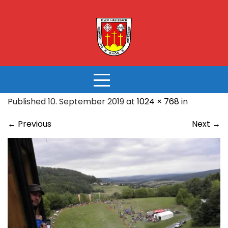
Skip
to
content
Published 10. September 2019 at
1024 × 768
in
←
Previous
Next
→