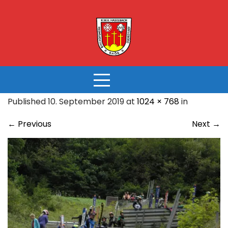
Skip
to
content
Published 10. September 2019 at
1024 × 768
in
←
Previous
Next
→