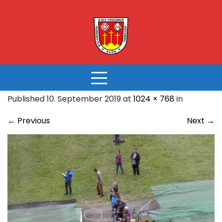
Skip
to
content
Published 10. September 2019 at
1024 × 768
in
←
Previous
Next
→