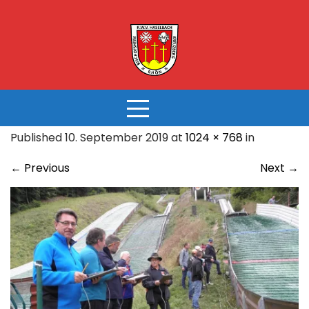
Skip
to
content
Published 10. September 2019 at
1024 × 768
in
←
Previous
Next
→