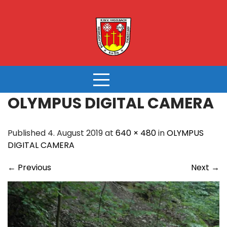
Skip
to
content
OLYMPUS DIGITAL CAMERA
Published 4. August 2019 at
640 × 480
in
OLYMPUS
DIGITAL CAMERA
←
Previous
Next
→