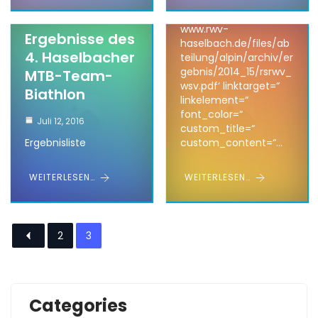
title=’Ergebnisliste‘
link=’manually,https://
www.rwv-
Ergebnisse des
haselbach.de/files/ab
4. Haselbacher
teilung/alpin/archiv/er
gebnis/2014_15/rsrwv_
MTB-Team-
wsv.pdf‘ linktarget=“
Biathlon
linkelement=“
font_color=“
Juli 12, 2016
custom_title=“
Ergebnisliste
custom_content=“…
WEITERLESEN…
WEITERLESEN…
2
3
Categories