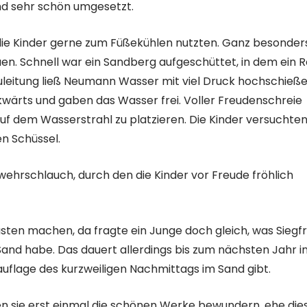
und sehr schön umgesetzt.
en die Kinder gerne zum Füßekühlen nutzten. Ganz besonder
en. Schnell war ein Sandberg aufgeschüttet, in dem ein 
uleitung ließ Neumann Wasser mit viel Druck hochschieße
kwärts und gaben das Wasser frei. Voller Freudenschreie
uf dem Wasserstrahl zu platzieren. Die Kinder versuchten
n Schüssel.
ehrschlauch, durch den die Kinder vor Freude fröhlich
sten machen, da fragte ein Junge doch gleich, was Siegfr
nd habe. Das dauert allerdings bis zum nächsten Jahr i
uflage des kurzweiligen Nachmittags im Sand gibt.
ften sie erst einmal die schönen Werke bewundern, ehe die