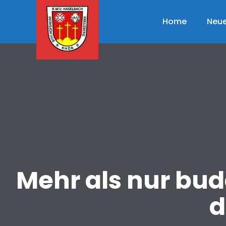
Skip
to
Home
Neue
content
Mehr als nur bu
d