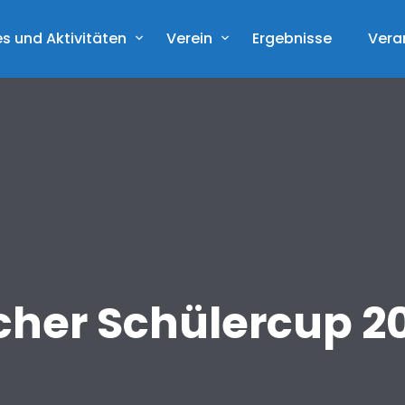
s und Aktivitäten
Verein
Ergebnisse
Vera
cher Schülercup 2