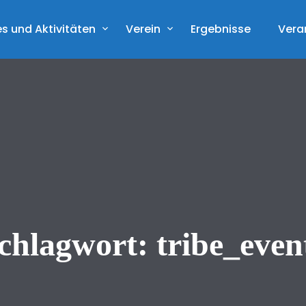
s und Aktivitäten
Verein
Ergebnisse
Vera
chlagwort:
tribe_even