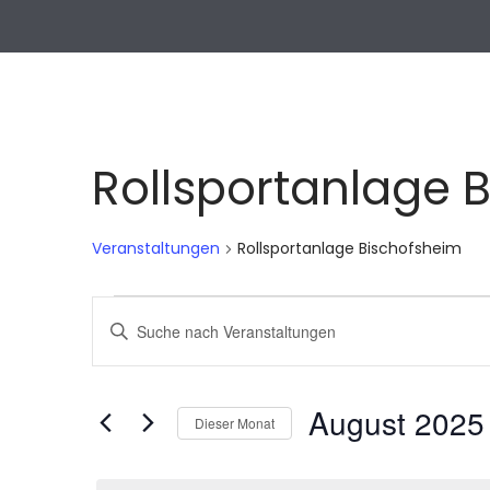
Rollsportanlage 
Veranstaltungen
Rollsportanlage Bischofsheim
Veranstaltungen
V
B
e
i
r
t
a
t
August 2025
n
Dieser Monat
e
s
S
D
t
c
a