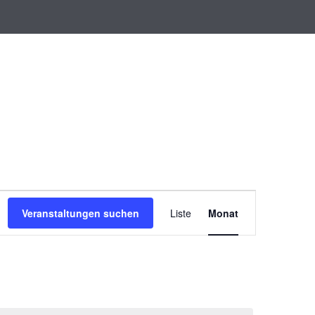
V
e
Veranstaltungen suchen
Liste
Monat
r
a
n
s
t
a
l