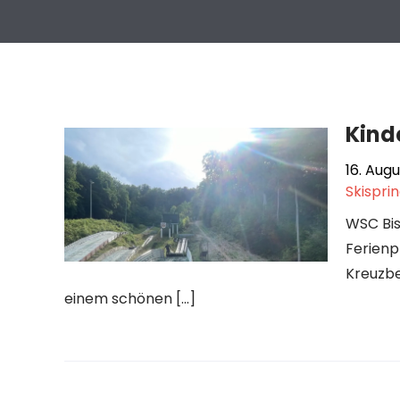
Kind
16. Aug
Skispri
WSC Bi
Ferien
Kreuzbe
einem schönen […]