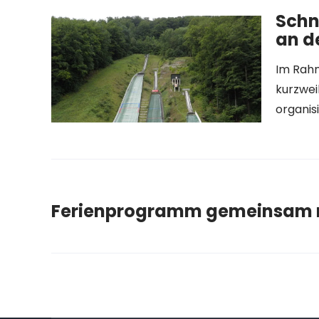
Schn
an d
Im Rahm
kurzwei
organis
Ferienprogramm gemeinsam 