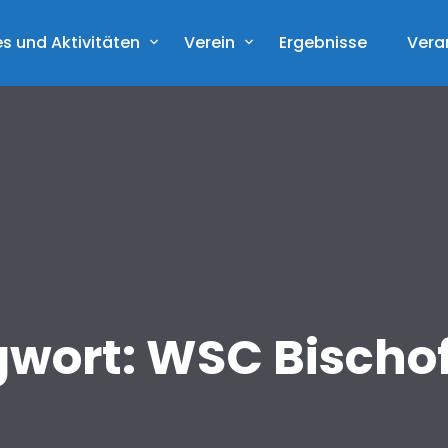
s und Aktivitäten
Verein
Ergebnisse
Vera
gwort:
WSC Bischo