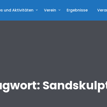
s und Aktivitäten
Verein
Ergebnisse
Vera
agwort:
Sandskulp