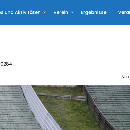
s und Aktivitäten
Verein
Ergebnisse
Vera
00284
Nex