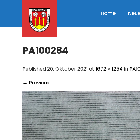
Skip
to
Home
Neue
content
PA100284
Published 20. Oktober 2021 at
1672 × 1254
in
PA1
←
Previous