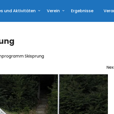
s und Aktivitäten
Verein
Ergebnisse
Vera
rung
enprogramm Skisprung
Nex