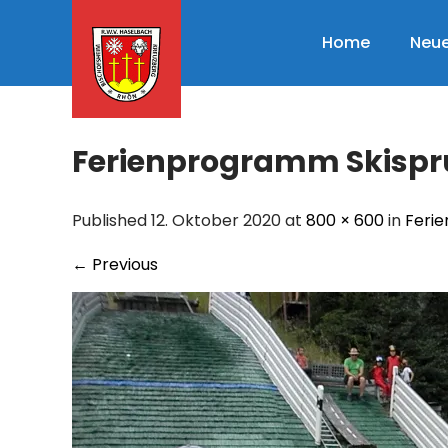
Skip
to
Home
Neue
content
Ferienprogramm Skisp
Published 12. Oktober 2020 at
800 × 600
in
Feri
←
Previous