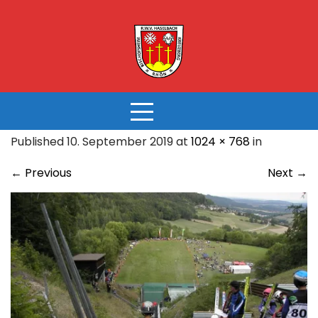
Skip
to
content
Published 10. September 2019 at
1024 × 768
in
←
Previous
Next
→