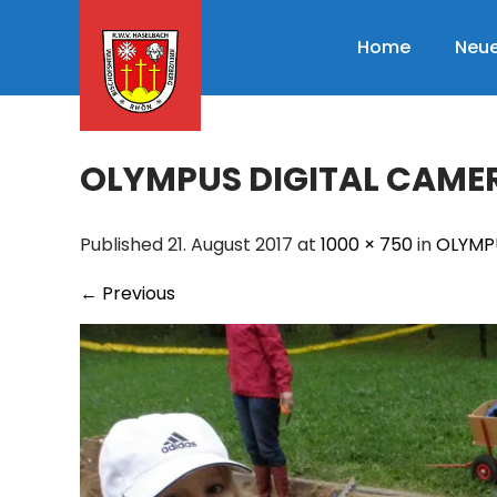
Skip
to
Home
Neue
content
OLYMPUS DIGITAL CAME
Published 21. August 2017 at
1000 × 750
in
OLYMP
←
Previous