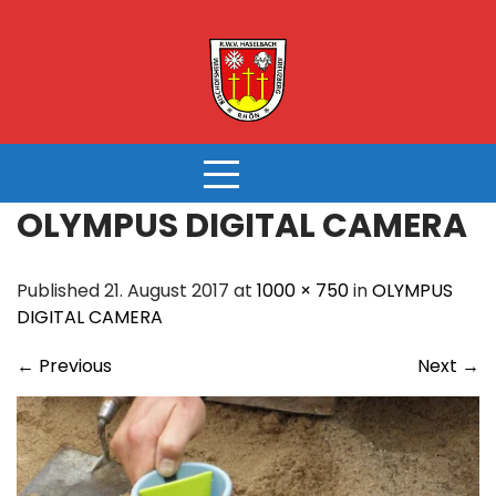
Skip
to
content
OLYMPUS DIGITAL CAMERA
Published 21. August 2017 at
1000 × 750
in
OLYMPUS
DIGITAL CAMERA
←
Previous
Next
→