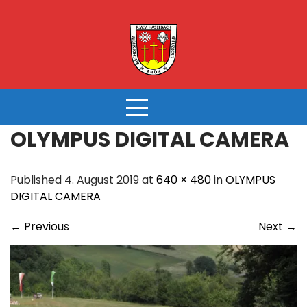
Skip
to
content
OLYMPUS DIGITAL CAMERA
Published 4. August 2019 at
640 × 480
in
OLYMPUS
DIGITAL CAMERA
←
Previous
Next
→