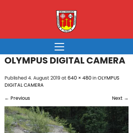
Skip
to
content
OLYMPUS DIGITAL CAMERA
Published 4. August 2019 at
640 × 480
in
OLYMPUS
DIGITAL CAMERA
←
Previous
Next
→