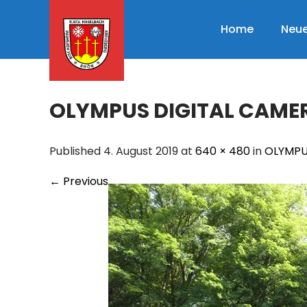
Skip
to
Home
Neue
content
OLYMPUS DIGITAL CAME
Published 4. August 2019 at
640 × 480
in
OLYMPU
←
Previous