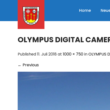
Skip
to
Home
Neue
content
OLYMPUS DIGITAL CAME
Published 11. Juli 2018 at
1000 × 750
in
OLYMPUS D
←
Previous