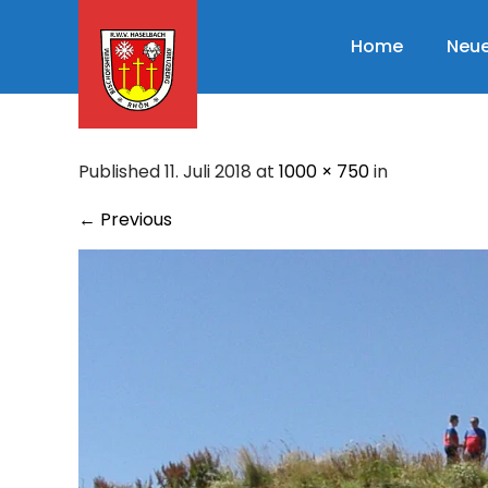
Skip
to
Home
Neue
content
Published 11. Juli 2018 at
1000 × 750
in
←
Previous