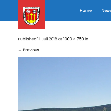
Skip
to
Home
Neue
content
Published 11. Juli 2018 at
1000 × 750
in
←
Previous