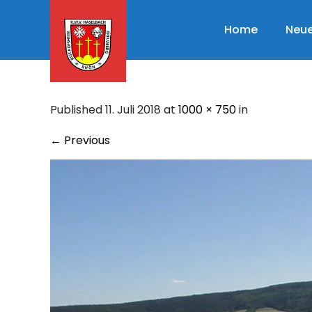
Skip
to
Home
Neue
content
Published 11. Juli 2018 at
1000 × 750
in
←
Previous