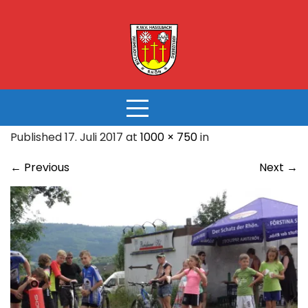
Skip
to
content
Published 17. Juli 2017 at
1000 × 750
in
←
Previous
Next
→