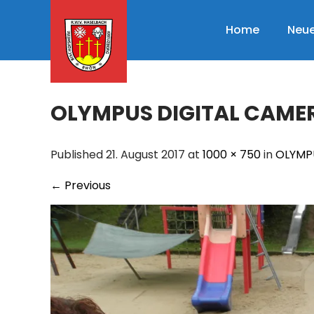
Skip
to
Home
Neue
content
OLYMPUS DIGITAL CAME
Published 21. August 2017 at
1000 × 750
in
OLYMP
←
Previous