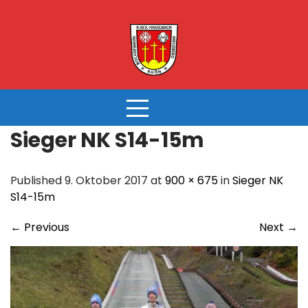
Skip
to
content
Sieger NK S14-15m
Published 9. Oktober 2017 at
900 × 675
in
Sieger NK
S14-15m
←
Previous
Next
→