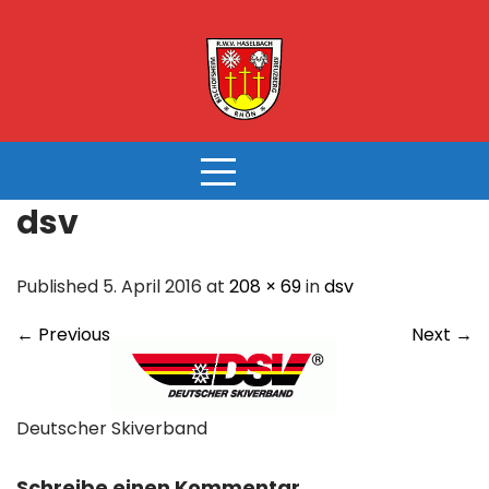
Skip
to
content
dsv
Published 5. April 2016 at
208 × 69
in
dsv
←
Previous
Next
→
Deutscher Skiverband
Schreibe einen Kommentar