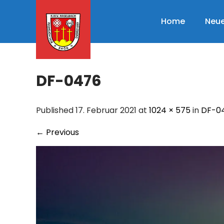
Skip
to
Home
Neue
content
DF-0476
Published 17. Februar 2021 at
1024 × 575
in
DF-0
←
Previous