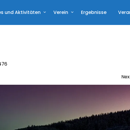
s und Aktivitäten
Verein
Ergebnisse
Vera
476
Nex