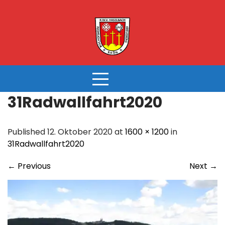
Skip
to
content
31Radwallfahrt2020
Published 12. Oktober 2020 at
1600 × 1200
in
31Radwallfahrt2020
←
Previous
Next
→