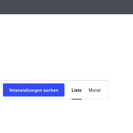
V
e
Veranstaltungen suchen
Liste
Monat
r
a
n
s
t
a
l